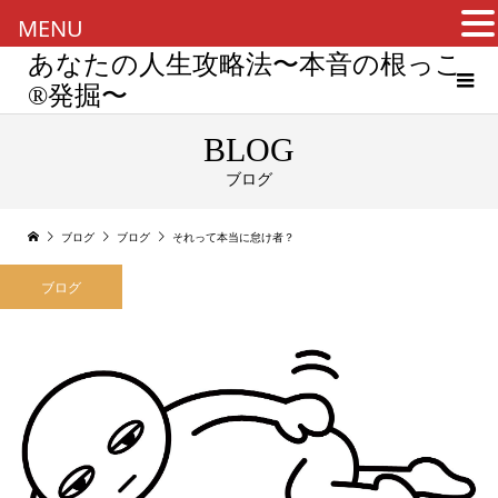
MENU
あなたの人生攻略法〜本音の根っこ
®︎発掘〜
BLOG
ブログ
ブログ
ブログ
それって本当に怠け者？
ブログ